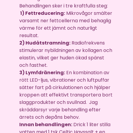
Behandlingen sker i tre kraftfulla steg:
1) Fettreducering:
Mikrovågor smälter
varsamt ner fettcellerna med behaglig
värme för ett jämnt och naturligt
resultat.
2) Hudåtstramning:
Radiofrekvens
stimulerar nybildningen av kollagen och
elastin, vilket ger huden ökad spänst
och fasthet.
3) Lymfdränering:
En kombination av
rött LED-ljus, vibrationer och luftpuffar
sätter fart på cirkulationen och hjälper
kroppen att effektivt transportera bort
slaggprodukter och svullnad. Jag
skräddarsyr varje behandling efter
ärrets och depåns behov.
Innan behandlingen:
Drick 1 liter stilla
vatten med 1 tsk Celtic Havssalt + en