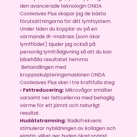
den avancerade teknologin ONDA
Coolwaves Plus skapar jag de bästa
förutsättningarna för ditt lymfsystem.
Under tiden du kopplar av på en
värmande IR-madrass (som ökar
lymfflödet) bjuder jag också på
personlig lymfrådgivning så att du kan
bibehålla resultatet hemma.
Behandlingen med
kroppsskulpteringsmaskinen ONDA
Coolwaves Plus sker i tre kraftfulla steg:
•
Fettreducering:
Mikrovågor smälter
varsamt ner fettcellerna med behaglig
värme för ett jämnt och naturligt
resultat.
Hudåtstramning:
Radiofrekvens
stimulerar nybildningen av kollagen och
elastin, vilket ger huden ökad spänst